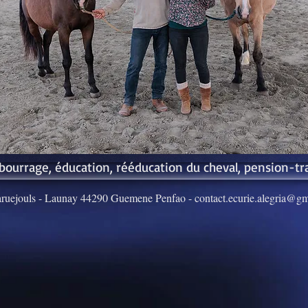
ecurie, pension de chevaux, debourrage
, dressage, travail du cheval, attelage , ,
rééducation cheval, éducation du jeune
cheval, pays de redon
bourrage, éducation, rééducation du cheval, pension-tra
ruejouls - Launay 44290 Guemene Penfao -
contact.ecurie.alegria@g