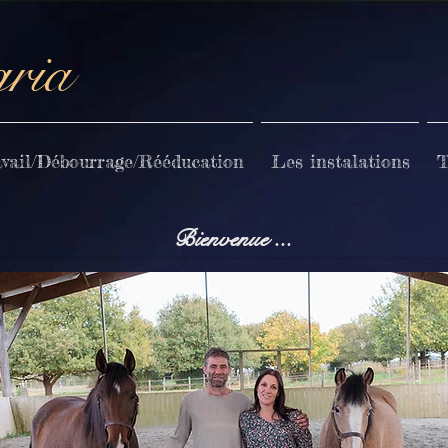
gria
vail/Débourrage/Rééducation
Les instalations
T
Bienvenue ...